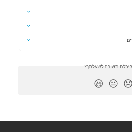
שי
האם קיבלת תשובה לש
😃
😐
