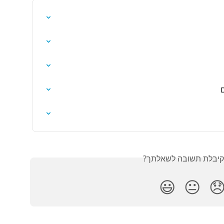
נ
האם קיבלת תשובה לש
😃
😐
