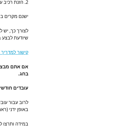
2. הזנת רכיב עבור ימי חג באופן ידני
ישנם מקרים בהם
לצורך כך, יש לצ
שיודעת לבצע בד
קישור למדריך ה
אם אתם מבצעי
בחג.
עובדים חודשיי
לרוב עבור עובד
באופן ידני (ראה סעיף
במידה ותרצו לה