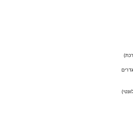
רכת)
דרים 
ונטי)