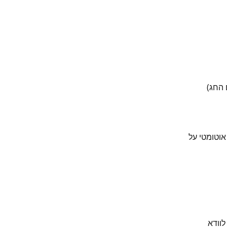
 החג)
אוטומטי על 
וודא 