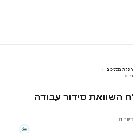
התחברות למע
והפקת מסמכים
יווחים
ח השוואת סידור עבודה
יווחים