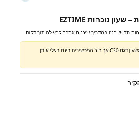
עון נוכחות EZTIME
שימו לב. התמונות במדריכים הינם משעון דגם C30 אך רוב המכשירים הינם בעלי אותן 