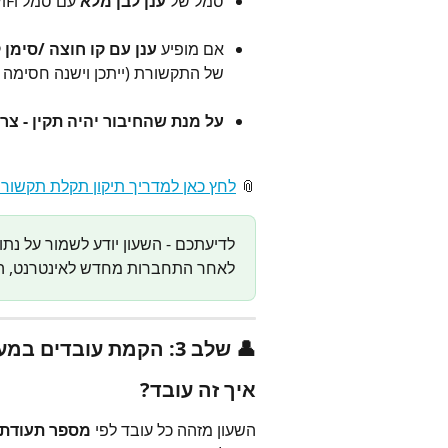
סמל של 
ענן לבן מלא
 עם סמל WiFi או LAN – מציין שהשעון מחובר בהצלחה.
אם מופיע 
ענן עם קו חוצה /סימן 
של התקשורת (ייתכן וישנה חסימה של
על מנת שהחיבור יהיה תקין - צריך שפורט 7005 יהיה
📎 
לחץ כאן למדריך תיקון תקלת תקשור
לדיעתכם - השעון יודע לשמור על נתו
לאחר התחברות מחדש לאינטרנט, הש
👤 שלב 3: הקמת עובדים במערכת
איך זה עובד?
השעון מזהה כל עובד לפי 
מספר תעודת 