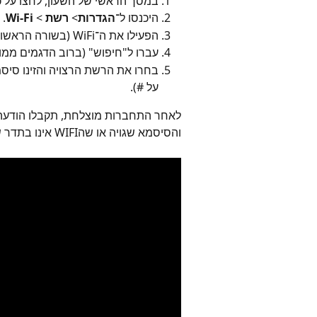
במסך הראשי של השעון, לחצו על כ
היכנסו ל־
הגדרות
> 
רשת 
> 
Wi-Fi
.
הפעילו את ה־WiFi (בשורה הראשונה, ב-"
עברו ל"חיפוש" (ברוב הדגמים ממוקדם במספ
בחרו את הרשת הרצויה והזינו סיסמ
על #).
לאחר התחברות מוצלחת, תקבלו הודעה
והסיסמא שגויה או שהWIFI אינו בתדר של 2.4GH.