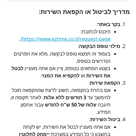
מדריך לביטול או הקפאת השירות:
בקר באתר
:
היכנס לכתובת: 
.
https://www.eztime.co.il/request-page/
מילוי טופס הבקשה
:
בעמוד זה תמצא טופס לבקשה. מלא את הפרטים 
הנדרשים בטופס.
בקטע המתאים בטופס, ציין אם אתה מעוניין 
לבטל 
את השירות
 או 
להקפיא את המנוי
.
הקפאת שירות
:
אם בחרת בהקפאה, חשוב לדעת שההקפאה תוכל 
להימשך עד 
3 חודשים ללא עלות
. לאחר תקופה זו, 
תיגבה 
עלות של 50 ש"ח לחודש
 עבור אחסון 
המידע.
ביטול השירות
:
אם אתה מעוניין לבטל את השירות, יש לקחת 
בחשבון כי כל המידע במערכת 
יימחק לחלוטין 