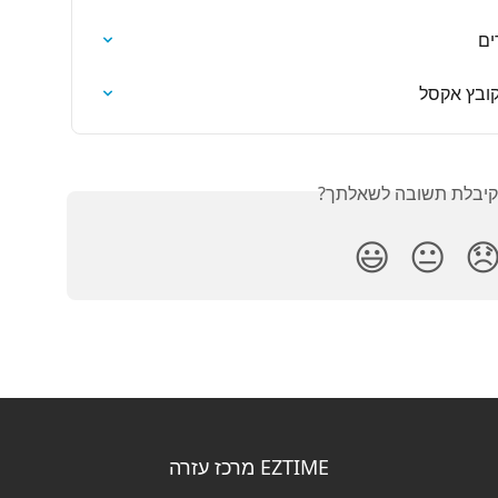
שי
טעינת מש
האם קיבלת תשובה לש
😃
😐

EZTIME מרכז עזרה