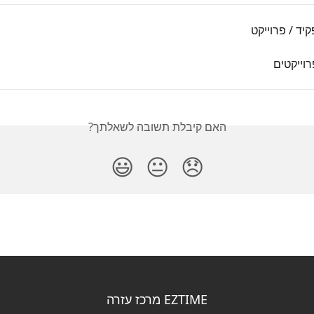
יד / פרוייקט
וייקטים
האם קיבלת תשובה לשאלתך?
😃
😐
😞
EZTIME מרכז עזרה