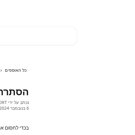
דלג לתוכן הראשי
EZTIME מרכז עזרה
חיפוש מאמרים...
כל האוספים
הסתרת 
נכתב על ידי
ORT
6 בנובמבר 2024
בכדי לחסום את