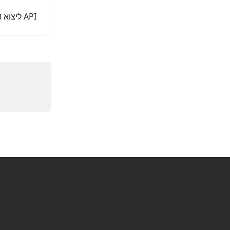
API ליצוא דיווחי הנוכחות כקובץ בפורמט אחיד