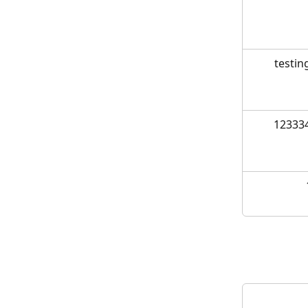
testin
12333