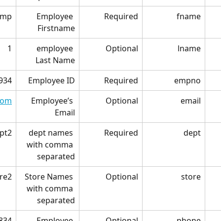
emp
Employee 
Required
fname
Firstname
1
employee 
Optional
lname
Last Name
934
Employee ID
Required
empno
com
Employee’s 
Optional
email
Email
pt2
dept names 
Required
dept
with comma 
separated
ore2
Store Names 
Optional
store
with comma 
separated
834
Employee 
Optional
phone