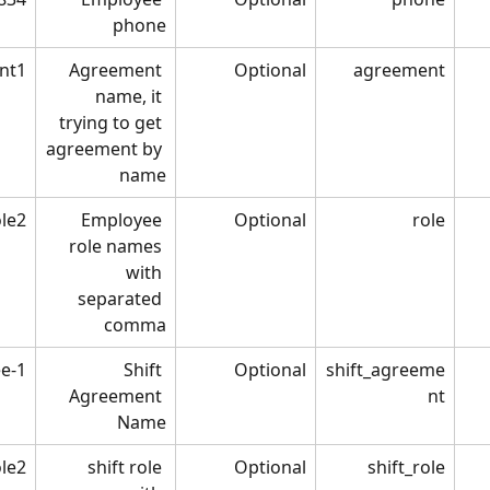
phone
nt1
Agreement 
Optional
agreement
name, it 
trying to get 
agreement by 
name
ole2
Employee 
Optional
role
role names 
with 
separated 
comma
ee-1
Shift 
Optional
shift_agreeme
Agreement 
nt
Name
ole2
shift role 
Optional
shift_role