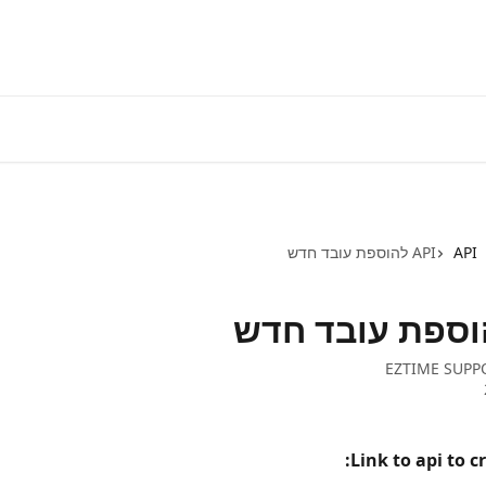
התחברות למע
API
API להוספת עובד חדש
EZTIME SUPP
Link to api to c