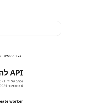
דלג לתוכן הראשי
EZTIME מרכז עזרה
חיפוש מאמרים...
כל האוספים
API להוספת עובד חדש
נכתב על ידי
ORT
6 בנובמבר 2024
reate worker: