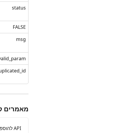
status
FALSE
msg
valid_param
uplicated_id
מאמרים ק
API להוספת משמרת פתוחה