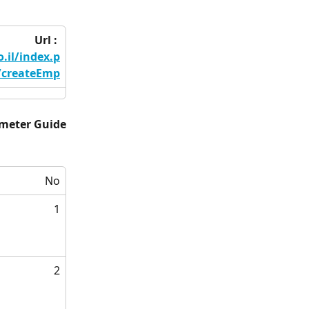
Url : 
o.il/index.p
/createEmp
meter Guide:
No
1
2