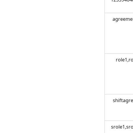
agreeme
role1,r
shiftagr
srole1,sr