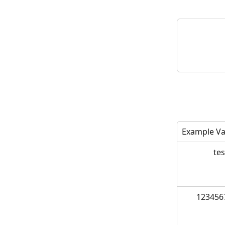
Example Va
te
123456