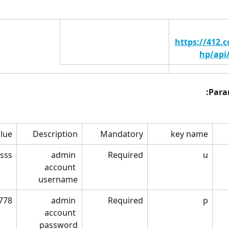
https://412.c
hp/api
Para
lue
Description
Mandatory
key name
ssss
admin 
Required
u
account 
username
778
admin 
Required
p
account 
password