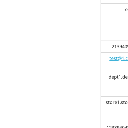
213940
test@1.
dept1,de
store1,st
12339404