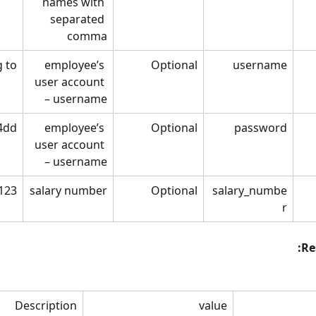
names with 
separated 
comma
g to
employee’s 
Optional
username
user account 
– username
4dd
employee’s 
Optional
password
user account 
– username
123
salary number
Optional
salary_numbe
r
:
Re
Description
value