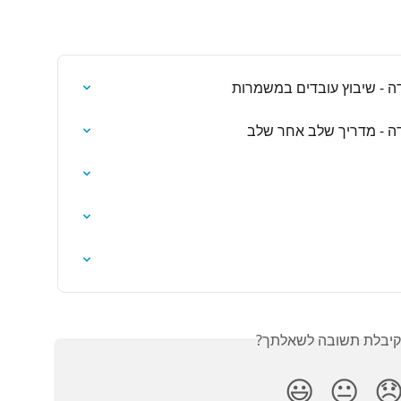
מנהלי מערכת + מחלקה/סידו
מנהלי מערכת + מחלקה/ס
האם קיבלת תשובה לש
😃
😐
